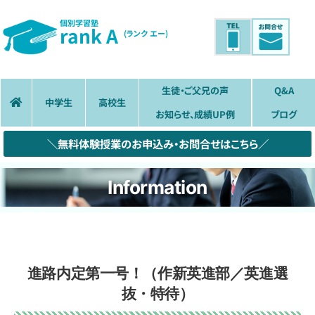
個別学習塾
rank A
(ランク エー)
生徒・ご父兄の声
Q&A
中学生
高校生
お知らせ、成績UP例
ブログ
＼無料体験授業のお申込み・お問合せはこちら／
Information
進路内定第一号！（作新英進部／英進選
抜・特待）