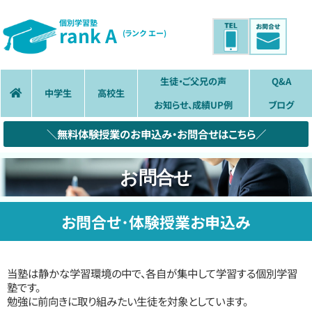
個別学習塾
rank A
(ランク エー)
生徒・ご父兄の声
Q&A
中学生
高校生
お知らせ、成績UP例
ブログ
＼無料体験授業のお申込み・お問合せはこちら／
お問合せ
お問合せ･体験授業お申込み
当塾は静かな学習環境の中で、各自が集中して学習する個別学習
塾です。
勉強に前向きに取り組みたい生徒を対象としています。