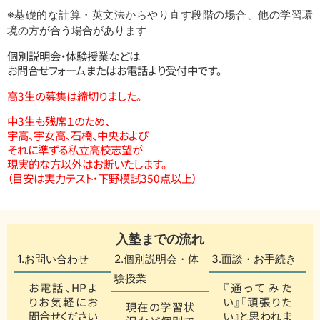
※基礎的な計算・英文法からやり直す段階の場合、他の学習環
境の方が合う場合があります
個別説明会・体験授業などは
お問合せフォームまたはお電話より受付中です。
高3生の募集は締切りました。
中3生も残席１のため、
宇高、宇女高、石橋、中央および
それに準ずる私立高校志望が
現実的な方以外はお断いたします。
（目安は実力テスト・下野模試350点以上）
入塾までの流れ
1.お問い合わせ
2.個別説明会・体
3.面談・お手続き
験授業
お電話、HPよ
『通ってみた
りお気軽にお
い』『頑張りた
現在の学習状
問合せください
い』と思われま