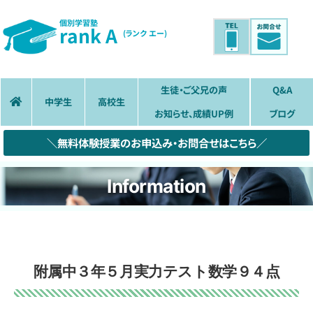
個別学習塾
rank A
(ランク エー)
生徒・ご父兄の声
Q&A
中学生
高校生
お知らせ、成績UP例
ブログ
＼無料体験授業のお申込み・お問合せはこちら／
Information
附属中３年５月実力テスト数学９４点